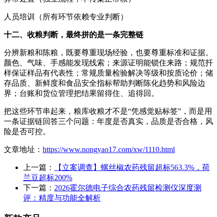
人员培训（所有环节依赖专业判断）
十二、收粮判断，最终拼的是一条完整链
分辨新粮和陈粮，既要尊重现场经验，也要尊重标准和证据。
颜色、气味、手感能发现线索；来源证明能锁住来路；规范扦
样保证样品有代表性；常规质量检验解决等级和按质论价；储
存品质、新鲜度和食品安全指标帮助判断陈化趋势和风险边
界；台账和货位管理把结果留得住、追得回。
把这些环节串起来，粮库收粮才不是“凭感觉贴标签”，而是用
一条证据链回答三个问题：年度是否真实，品质是否合格，风
险是否可控。
文章地址：
https://www.nongyao17.com/xw/1110.html
上一篇：
【立案调查】螺丝椒农药残留超标563.3%，荷
兰豆超标200%
下一篇：
2026霍尔德电子综合农药残留检测仪深度测
评：精度与功能全解析