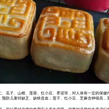
、瓜子、山楂、莲蓉、红小豆、枣泥等，对人体有一定的保健作
，预防儿童锌缺乏、缺铁贫血；莲子、红小豆、芝麻含钾很高，