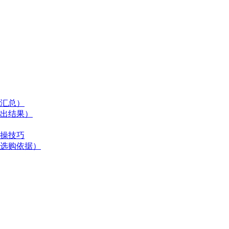
汇总）
出结果）
操技巧
选购依据）