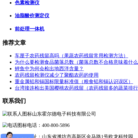
色素检测仪
油脂酸价测定仪
前处理一体机
推荐文章
车厘子农药残留高吗（果蔬农药残留常用检测方法）
为什么要检测食品菌落总数（菌落总数不合格意味着什么
鲤鱼中为何会检出地西泮含量？
农药残留检测仪减少了聚酯农药的使用
重金属铅和镉国标限量标准值（粮食铅和镉认识误区）
台湾接连检出美国樱桃农药残留（农药残留多的蔬菜排行
联系我们
山东霍尔德电子科技有限公司
电话：400-800-5896
地址：山东省潍坊市高新区金马路1号欧龙科技园