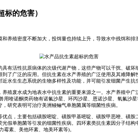
超标的危害）
模和养殖密度不断加大，投饵量也持续上升，导致水中残饵和排
的具有活性抗原病体的次级代谢产物，这些产物可以干扰、破坏
得到了广泛的应用。但抗生素在水产养殖的广泛使用及其难降解
邻近水生生态系统的生物多样性及功能，并可能引发细菌产生抗
，养殖废水成为地表水中抗生素的重要来源之一。水产养殖中广
的兽用喹诺酮类药物有诺氟沙星、环丙沙星、恩诺沙星、氧氟沙
疗，研究表明可治疗美洲鳗鲡气单胞菌属等细菌性疾病。
等优点，主要包括磺胺嘧啶、磺胺甲基嘧啶、磺胺甲恶唑、磺胺
荧光假单胞菌等引发的细菌性疾病。四环素类抗生素因分子结构
力霉素、美他环素、地美环素等)。