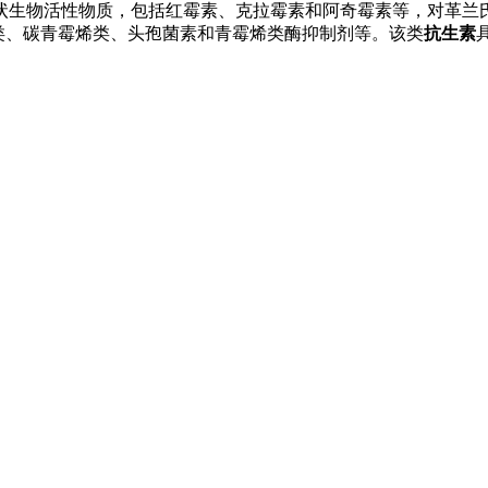
状生物活性物质，包括红霉素、克拉霉素和阿奇霉素等，对革兰氏
类、碳青霉烯类、头孢菌素和青霉烯类酶抑制剂等。该类
抗生素