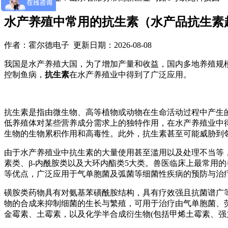
水产养殖中常用的抗生素（水产品抗生素
作者：霍尔德电子 更新日期：2026-08-08
我国是水产养殖大国，为了增加产量和收益，国内多地养殖规
控制鱼病，
抗生素
在水产养殖业中得到了广泛应用。
抗生素是指由微生物、高等植物或动物在生命活动过程中产生
低养殖体对某些营养成分需求上的独特作用，在水产养殖业中
生物的生物累积作用和高毒性。此外，抗生素甚至可能威胁到
由于水产养殖业中抗生素的大量使用甚至滥用以及处理不当等
素类、β-内酰胺类以及大环内酯类5大类。兽医临床上最常用
等优点，广泛应用于气单胞菌及弧菌等细菌性疾病的预防与治
磺胺类药物具有对氨基苯磺酰胺结构，具有疗效强且抗菌谱广
物的合成来抑制细菌的生长与繁殖，可用于治疗由气单胞菌、
金霉素、土霉素，以及化学半合成衍生物(包括甲烯土霉素、强