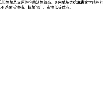
阳性菌及支原体抑菌活性较高。β-内酰胺类
抗生素
化学结构的
具有杀菌活性强、抗菌谱广、毒性低等优点。