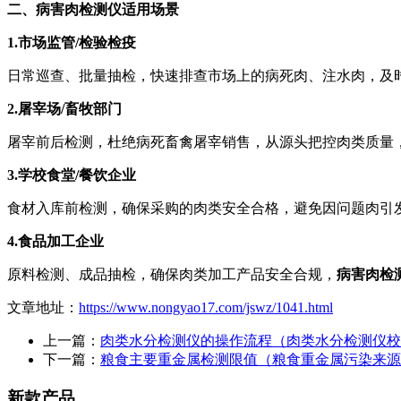
二、病害肉检测仪适用场景
1.市场监管/检验检疫
日常巡查、批量抽检，快速排查市场上的病死肉、注水肉，及
2.屠宰场/畜牧部门
屠宰前后检测，杜绝病死畜禽屠宰销售，从源头把控肉类质量
3.学校食堂/餐饮企业
食材入库前检测，确保采购的肉类安全合格，避免因问题肉引
4.食品加工企业
原料检测、成品抽检，确保肉类加工产品安全合规，
病害肉检
文章地址：
https://www.nongyao17.com/jswz/1041.html
上一篇：
肉类水分检测仪的操作流程（肉类水分检测仪校
下一篇：
粮食主要重金属检测限值（粮食重金属污染来源
新款产品