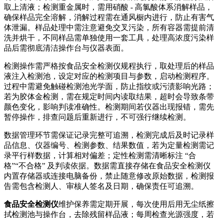
取上清液；检测重金属时，需用硝酸 - 高氯酸体系消解样品，
确保样品完全溶解，消解过程需在通风橱内进行，防止有害气
体泄漏。样品处理中需注意避免交叉污染，所有容器需提前清
洗并烘干，不同样品需单独使用一套工具，处理高浓度污染样
品后需彻底清洁操作台与仪器表面。
检测操作需严格按食品安全检测仪规程执行，取处理后的样品
液注入检测池，设定对应的检测项目与参数，启动检测程序。
过程中需避免触碰检测池光学面，防止指纹或污渍影响光路；
若为胶体金检测，需在规定时间内读取结果，超时会导致条带
颜色变化，影响判读准确性。检测期间若仪器出现报错，需先
暂停操作，排查问题后重新进行，不可强行继续检测。
数据管理环节需保证记录完整可追溯，检测完成后及时记录样
品信息、仪器编号、检测参数、结果数值，若为定量检测需记
录平行样数据，计算相对偏差；定性检测需清晰标注 “合
格”“不合格” 及判读依据。数据需直接存储在食品安全检测仪
内置存储器或连接电脑备份，禁止随意修改原始数据，检测报
告需包含检测人、审核人签名及日期，确保责任可追溯。
食品安全检测仪
维护保养需定期开展，每次使用后用无尘纸擦
拭检测池与操作台，去除残留样品液；每周检查光源强度，若