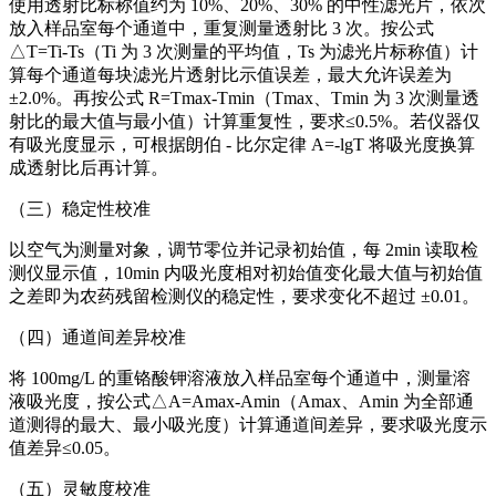
使用透射比标称值约为 10%、20%、30% 的中性滤光片，依次
放入样品室每个通道中，重复测量透射比 3 次。按公式
△T=Ti-Ts（Ti 为 3 次测量的平均值，Ts 为滤光片标称值）计
算每个通道每块滤光片透射比示值误差，最大允许误差为
±2.0%。再按公式 R=Tmax-Tmin（Tmax、Tmin 为 3 次测量透
射比的最大值与最小值）计算重复性，要求≤0.5%。若仪器仅
有吸光度显示，可根据朗伯 - 比尔定律 A=-lgT 将吸光度换算
成透射比后再计算。
（三）稳定性校准
以空气为测量对象，调节零位并记录初始值，每 2min 读取检
测仪显示值，10min 内吸光度相对初始值变化最大值与初始值
之差即为农药残留检测仪的稳定性，要求变化不超过 ±0.01。
（四）通道间差异校准
将 100mg/L 的重铬酸钾溶液放入样品室每个通道中，测量溶
液吸光度，按公式△A=Amax-Amin（Amax、Amin 为全部通
道测得的最大、最小吸光度）计算通道间差异，要求吸光度示
值差异≤0.05。
（五）灵敏度校准