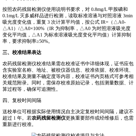
按照农药残留检测仪使用说明书要求，对 0.8mg/L 甲胺磷和
0.1mg/L 灭多威样品进行检测，读取标准溶液与对照溶液 3min
吸光度变化值，重复 3 次计算平均值，按公式 IR=（△A0-
△A1）/△A0×100%（IR 为抑制率，△A0 为对照溶液吸光度
变化平均值，△A1 为标准溶液吸光度变化平均值）计算抑制
率，要求抑制率≥50%。
三、校准结果表达
农药残留检测仪校准结果需在校准证书中详细体现，证书应包
含实验室名称、地址、被校仪器信息、校准依据、校准环境、
校准结果及测量不确定度等内容，校准证书内页格式可参考相
关规范附录。同时，需保存校准原始记录，包括测量数据、计
算过程等，确保可追溯性。
四、复校时间间隔
送校单位可根据实际使用情况自主决定复校时间间隔，建议不
超过 1 年。若
农药残留检测仪
更换重要部件或经维修后，也需
重新进行校准。