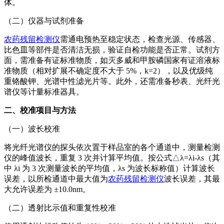
体。
（二）仪器与试剂准备
农药残留检测仪
需通电预热至稳定状态，检查光源、传感器、
比色皿等部件是否清洁无损，验证自检功能是否正常。试剂方
面，需准备有证标准物质，如灭多威和甲胺磷国家有证溶液标
准物质（相对扩展不确定度不大于 5%，k=2），以及优级纯
重铬酸钾、光谱中性滤光片等。此外，还需准备秒表、光纤光
谱仪等计量标准器具。
二、校准项目与方法
（一）波长校准
将光纤光谱仪的探头依次置于样品室的各个通道中，测量检测
仪的峰值波长，重复 3 次并计算平均值。按公式△λ=λi-λs（其
中 λi 为 3 次测量波长的平均值，λs 为波长标称值）计算波长
误差，以所检通道中最大值为
农药残留检测仪
波长误差，其最
大允许误差为 ±10.0nm。
（二）透射比示值和重复性校准